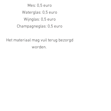
Mes: 0,5 euro
Waterglas: 0,5 euro
Wijnglas: 0,5 euro
Champagneglas: 0,5 euro
Het materiaal mag vuil terug bezorgd
worden.
ISAURA
Eat in - Take away - Delivery - Catering
Email:
info@isaura-
eethuis.be
Xavier de Cocklaan 17, 9831
DEURLE
BTW BE
0823.248.106