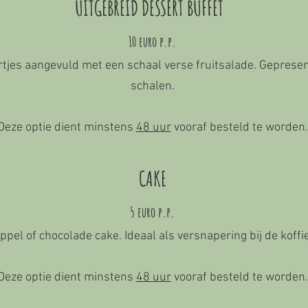
UITGEBREID DESSERT BUFFET
10 euro p.p.
tjes aangevuld met een schaal verse fruitsalade
. Geprese
schalen.
Deze optie dient minstens
48 uur
vooraf besteld te worden.
CAKE
5 euro p.p.
ppel of chocolade cake. Idea
al als versnapering bij de koffie
Deze optie dient minstens
48 uur
vooraf besteld te worden.